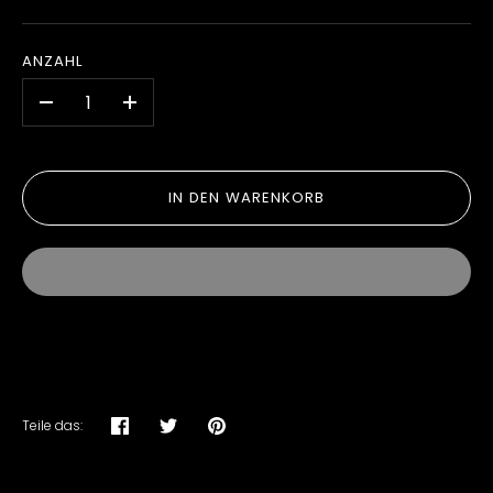
ANZAHL
-
+
IN DEN WARENKORB
Teile das:
Teilen
Twittern
Pinnen