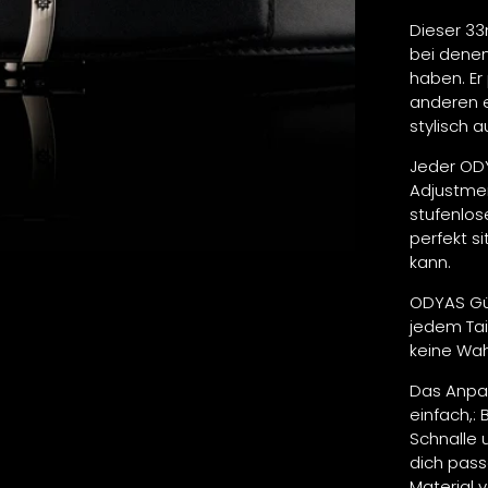
Dieser 33
bei denen
haben. Er
anderen 
stylisch a
Jeder ODY
Adjustmen
stufenlos
perfekt s
kann.
ODYAS Gür
jedem Tai
keine Wah
Das Anpas
einfach,:
Schnalle u
dich pas
Material 