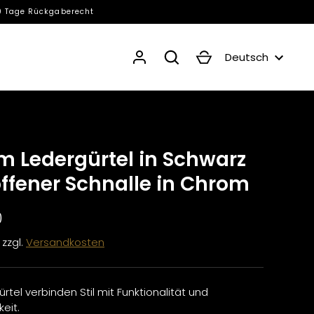
00 Tage Rückgaberecht
Währun
Sprache
Deutsch
 Ledergürtel in Schwarz
offener Schnalle in Chrom
0
 zzgl.
Versandkosten
tel verbinden Stil mit Funktionalität und
eit.