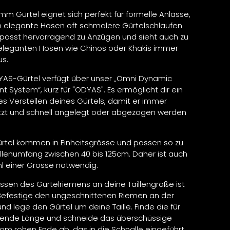
mm Gürtel eignet sich perfekt für formelle Anlässe,
 elegante Hosen oft schmalere Gürtelschlaufen
 passt hervorragend zu Anzügen und sieht auch zu
eleganten Hosen wie Chinos oder Khakis immer
us.
AS-Gürtel verfügt über unser „Omni Dynamic
t System“, kurz für "ODYAS". Es ermöglicht dir ein
es Verstellen deines Gürtels, damit er immer
itzt und schnell angelegt oder abgezogen werden
tel kommen in Einheitsgrösse und passen so zu
llenumfang zwischen 40 bis 125cm. Daher ist auch
l einer Grösse notwendig.
sen des Gürtelriemens an deine Taillengröße ist
 Befestige den ungeschnittenen Riemen an der
nd lege den Gürtel um deine Taille. Finde die für
sende Länge und schneide das überschüssige
vom rohen Ende ab, das in die Schnalle eingeführt