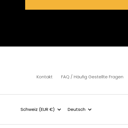
Kontakt
FAQ / Häufig Gestellte Fragen
Währung
Sprache
Schweiz (EUR €)
Deutsch